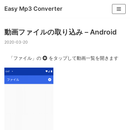
コ
Easy Mp3 Converter
ン
テ
ン
動画ファイルの取り込み – Android
ツ
2020-03-20
へ
ス
「ファイル」の
をタップして動画一覧を開きます
キ
ッ
プ