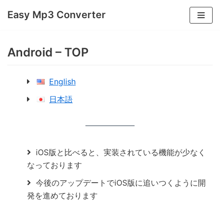
コ
Easy Mp3 Converter
ン
テ
ン
Android – TOP
ツ
へ
English
ス
日本語
キ
ッ
プ
iOS版と比べると、実装されている機能が少なく
なっております
今後のアップデートでiOS版に追いつくように開
発を進めております